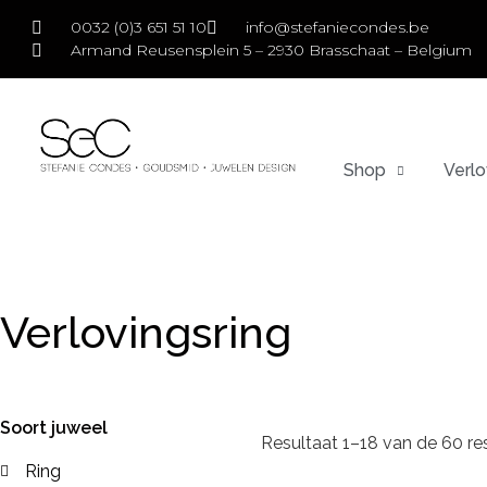
0032 (0)3 651 51 10
info@stefaniecondes.be
Armand Reusensplein 5 – 2930 Brasschaat – Belgium
Shop
Verlo
Verlovingsring
Soort juweel
Resultaat 1–18 van de 60 r
Ring