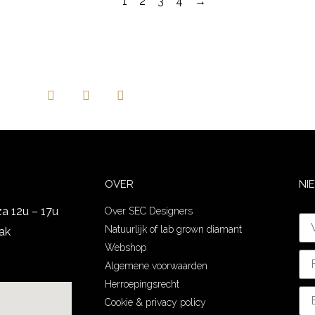
1
2
3
4
→
OVER
NI
za 12u – 17u
Over SEC Designers
Natuurlijk of lab grown diamant
ak
Webshop
Algemene voorwaarden
Herroepingsrecht
Cookie & privacy policy