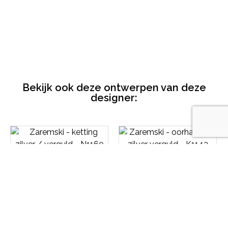
Bekijk ook deze ontwerpen van deze
designer:
Zaremski – ketting zilver /
Zaremski – oorhangers
verguld – N1160
zilver verguld – K1143
€
1 240,00
€
185,00
Toevoegen aan
Toevoegen aan
winkelwagen
winkelwagen