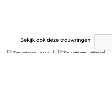
Bekijk ook deze trouwringen:
Trouwringen – basic
– geelgoud – diamant
Trouwringen –
alliance duo –
Lees meer
roodgoud – diamant
Lees meer