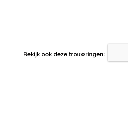
Bekijk ook deze trouwringen:
Trouwringen – basic
Trouwringen –
– champagne
alliance – witgoud –
diamant
Lees meer
Lees meer