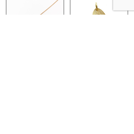
Leafliz – hanger
Leafliz – hanger
medium – roodgoud –
medium – geelgoud
jade
met vingerafdruk
Lees meer
Lees meer