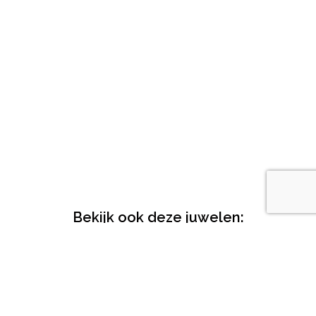
Bekijk ook deze juwelen:
Leafliz – hanger
Leafliz – hanger