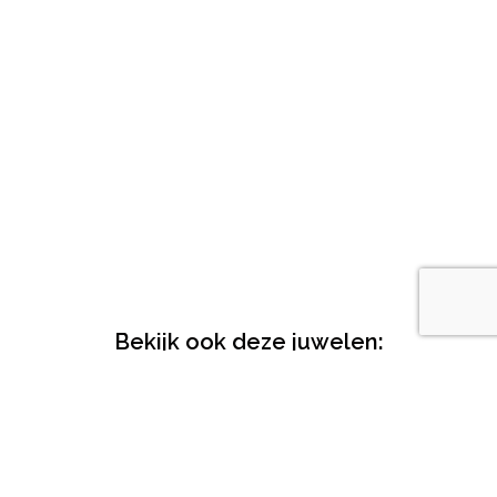
Bekijk ook deze juwelen:
Leafliz – hanger
Leafliz – hanger