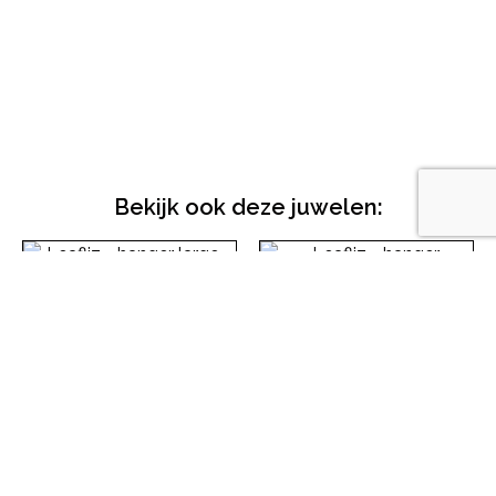
Bekijk ook deze juwelen:
Leafliz – hanger large
– roodgoud
Leafliz – hanger
medium – witgoud met
Lees meer
vingerafdruk
Lees meer