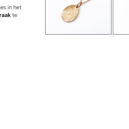
es in het
raak
te
Leafliz – hanger large –
Leafli
roodgoud
geelgo
– roze
Lees meer
Lees m