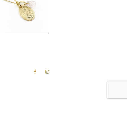
z – hanger medium –
ud met vingerafdruk
nkwarts
eer