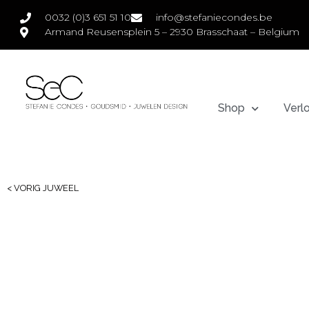
0032 (0)3 651 51 10
info@stefaniecondes.be
Armand Reusensplein 5 – 2930 Brasschaat – Belgium
Shop
Verl
< VORIG JUWEEL