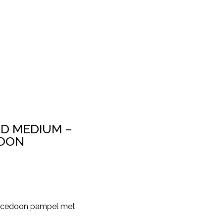
ND MEDIUM –
DOON
alcedoon pampel met