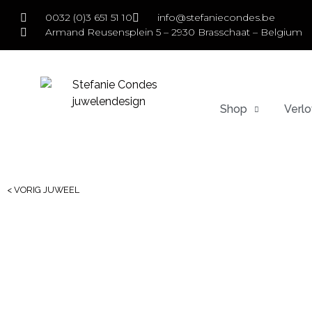
0032 (0)3 651 51 10
info@stefaniecondes.be
Armand Reusensplein 5 – 2930 Brasschaat – Belgium
Shop
Verlo
< VORIG JUWEEL