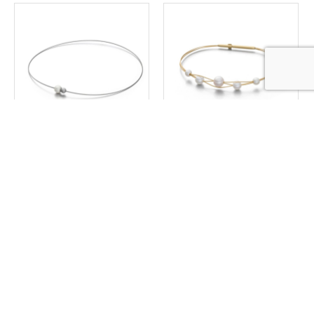
Eva Strepp – Ketting Two –
Eva Strepp – Armband Tau
2s
– tvax
€
273,00
€
218,00
Toevoegen aan
Toevoegen aan
winkelwagen
winkelwagen