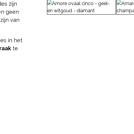
es zijn
nen geen
zijn van
Amore ovaal cinco – geel-
Amare 
en witgoud – diamant
champ
Lees meer
Lees m
es in het
raak
te