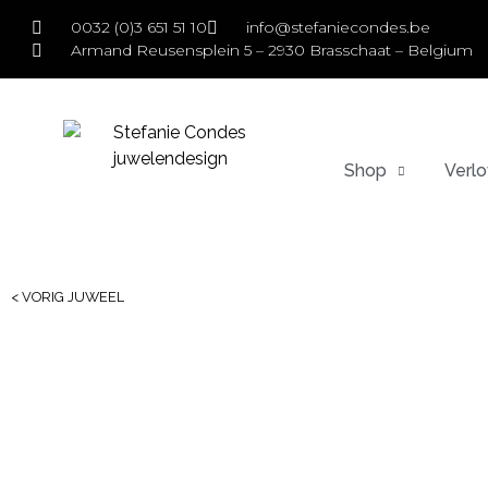
0032 (0)3 651 51 10
info@stefaniecondes.be
Armand Reusensplein 5 – 2930 Brasschaat – Belgium
Shop
Verlo
< VORIG JUWEEL