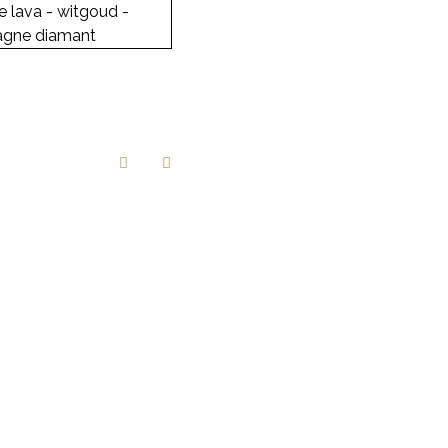
lava – witgoud –
agne diamant
eer