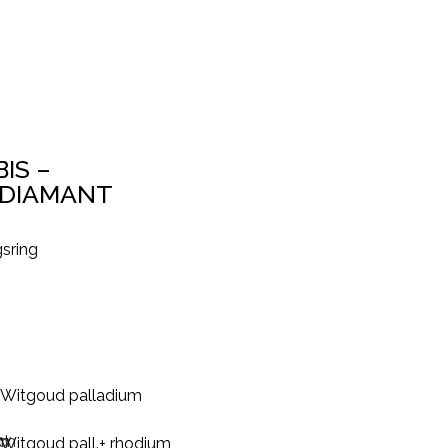
IS –
 DIAMANT
gsring
Witgoud palladium
Witgoud pall.+ rhodium