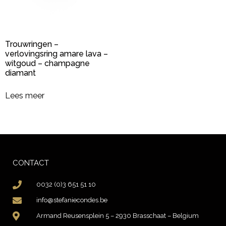
Trouwringen –
verlovingsring amare lava –
witgoud – champagne
diamant
Lees meer
CONTACT
0032 (0)3 651 51 10
info@stefaniecondes.be
Armand Reusensplein 5 – 2930 Brasschaat – Belgium