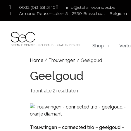
0032 (0)3 651 51 10
info@stefaniecondes.be
Armand Reusensplein 5 – 2930 Brasschaat – Belgium
Shop
Verlo
Home
/
Trouwringen
/ Geelgoud
Geelgoud
Toont alle 2 resultaten
Trouwringen – connected trio – geelgoud –