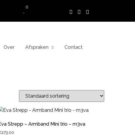
0
Over
Afspraken
Contact
Eva Strepp – Armband Mini trio – m3va
€
273,00