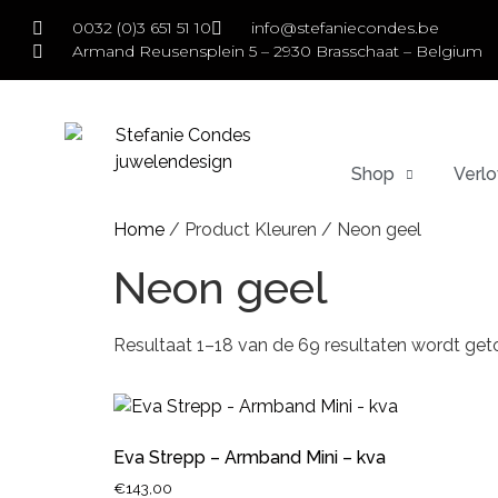
0032 (0)3 651 51 10
info@stefaniecondes.be
Armand Reusensplein 5 – 2930 Brasschaat – Belgium
Shop
Verlo
Home
/ Product Kleuren / Neon geel
Neon geel
Resultaat 1–18 van de 69 resultaten wordt ge
Eva Strepp – Armband Mini – kva
€
143,00