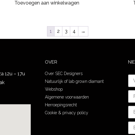
Toevoegen aan winkelwagen
1
2
3
4
→
OVER
NI
za 12u – 17u
Over SEC Designers
Natuurlijk of lab grown diamant
ak
Webshop
Algemene voorwaarden
Herroepingsrecht
Cookie & privacy policy