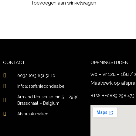
Toevoegen aan winkelwagen
CONTACT
OPENINGSTIJDEN
wo – vr 12u – 18u / 
0032 (0)3 651 51 10
Maatwerk op afspra
info@stefaniecondes.be
BTW BE0889 298 473
Armand Reusensplein 5 – 2930
Brasschaat – Belgium
Afspraak maken