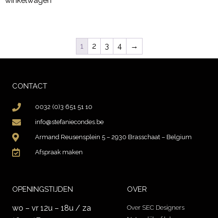
winkelwagen
1
2
3
4
→
CONTACT
0032 (0)3 651 51 10
info@stefaniecondes.be
Armand Reusensplein 5 – 2930 Brasschaat – Belgium
Afspraak maken
OPENINGSTIJDEN
OVER
wo – vr 12u – 18u / za
Over SEC Designers