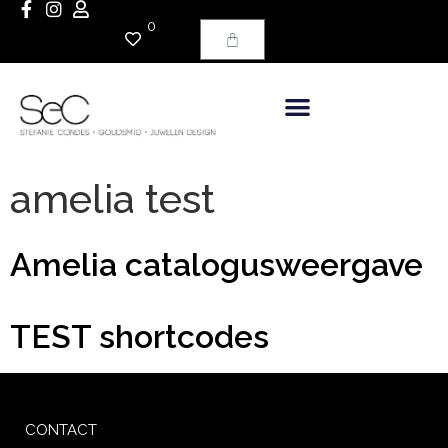
de
0
inhoud
amelia test
Amelia catalogusweergave
TEST shortcodes
CONTACT