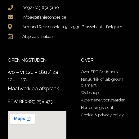
0032 (0)3 651 51 10
info@stefaniecondes.be
Armand Reusensplein 5 – 2930 Brasschaat – Belgium
Afspraak maken
OPENINGSTIJDEN
OVER
wo – vr 12u – 18u / za
Over SEC Designers
12u – 17u
Natuurlijk of lab grown
diamant
Maatwerk op afspraak
Webshop
Algemene voorwaarden
BTW BE0889 298 473
Herroepingsrecht
Cookie & privacy policy