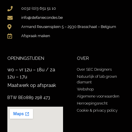
0032 (0)3 651 51 10
info@stefaniecondes.be
Armand Reusensplein 5 – 2930 Brasschaat – Belgium
Afspraak maken
OPENINGSTIJDEN
OVER
wo – vr 12u – 18u / za
Over SEC Designers
12u – 17u
Natuurlijk of lab grown
diamant
Maatwerk op afspraak
Webshop
Algemene voorwaarden
BTW BE0889 298 473
Herroepingsrecht
Cookie & privacy policy